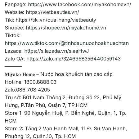
Fanpage:
https://www.facebook.com/miyakohomevn/
Website:
https://vietbeauties.vn/
Tiki:
https://tiki.vn/cua-hang/vietbeauty
Shopee:
https://shopee.vn/miyakohome.vn
Tiktok:
https://www.tiktok.com/@tinhdaunuochoakhuechtan
Lazada:
https://s.lazada.vn/s.eaHwJ
Zalo OA:
https://zalo.me/3246968356440059143
———–
𝐌𝐢𝐲𝐚𝐤𝐨 𝐇𝐨𝐦𝐞 – Nước hoa khuếch tán cao cấp
Hotline: 1800.8888.03
Zalo:086 708 4205
Trụ sở: B01 Nam Thông 2, Đường Số 22, Phú Mỹ
Hưng, P.Tân Phú, Quận 7, TP.HCM
Store 1: 99 Nguyễn Huệ, P. Bến Nghé, Quận, 1, Tp.
HCM
Store 2: Tầng 2 Vạn Hạnh Mall, 11 Đ. Sư Vạn Hạnh,
Phường 12, Quận.10, Tp. HCM