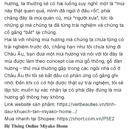
hương, ta thường sẽ có hai luồng suy nghĩ: một là “mùi
này thật quen quá, mình đã ngửi ở đâu rồi”, phải
chăng đây là mùi quán cũ, mùi “người xưa”, tức là
những gì mà chúng ta đã từng trải nghiệm và chúng ta
cố gắng “bắt” lại chúng.
Hai là với những mùi hương mà chúng ta chưa từng có
trải nghiệm trước đó, chẳng hạn như tôi chưa từng đi
Châu Âu, bạn đưa một mùi hương và nói với tôi đây là
mùi được làm theo concept của mùi gỗ thông, gỗ đàn
hương – thứ mùi thường gặp trong các ngôi nhà cổ ở
Châu Âu thì tôi sẽ bắt đầu có phản ứng cố gắng ghi
nhớ. Đến khi có cơ hội được thật sự trải nghiệm, tôi sẽ
lập tức muốn tự xác nhận lại có phải đây đúng là mùi
hương gỗ thông hay không.
Link website sản phẩm:
https://vietbeauties.vn/tinh-
dau-khuech-tan-miyako-home…/
Mua nhanh tại Shopee:
https://short.com.vn/P5E2
𝐇𝐞̣̂ 𝐓𝐡𝐨̂́𝐧𝐠 𝐎𝐧𝐥𝐢𝐧𝐞 𝐌𝐢𝐲𝐚𝐤𝐨 𝐇𝐨𝐦𝐞