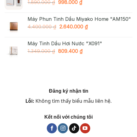
Giá
Giá
1.890.000
₫
998.000
₫
1.890.000 ₫.
gốc
hiện
là:
tại
Máy Phun Tinh Dầu Miyako Home "AM150"
1.890.000 ₫.
là:
Giá
Giá
4.400.000
₫
2.640.000
₫
998.000 ₫.
gốc
hiện
là:
tại
Máy Tinh Dầu Hơi Nước "X091"
4.400.000 ₫.
là:
Giá
Giá
1.349.000
₫
809.400
₫
2.640.000 ₫.
gốc
hiện
là:
tại
1.349.000 ₫.
là:
809.400 ₫.
Đăng ký nhận tin
Lỗi:
Không tìm thấy biểu mẫu liên hệ.
Kết nối với chúng tôi