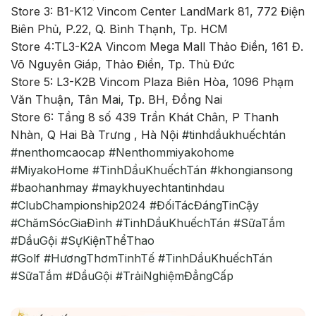
Store 3: B1-K12 Vincom Center LandMark 81, 772 Điện
Biên Phủ, P.22, Q. Bình Thạnh, Tp. HCM
Store 4:TL3-K2A Vincom Mega Mall Thảo Điền, 161 Đ.
Võ Nguyên Giáp, Thảo Điền, Tp. Thủ Đức
Store 5: L3-K2B Vincom Plaza Biên Hòa, 1096 Phạm
Văn Thuận, Tân Mai, Tp. BH, Đồng Nai
Store 6: Tầng 8 số 439 Trần Khát Chân, P Thanh
Nhàn, Q Hai Bà Trưng , Hà Nội
#tinhdầukhuếchtán
#nenthomcaocap
#Nenthommiyakohome
#MiyakoHome
#TinhDầuKhuếchTán
#khongiansong
#baohanhmay
#maykhuyechtantinhdau
#ClubChampionship2024
#ĐốiTácĐángTinCậy
#ChămSócGiaĐình
#TinhDầuKhuếchTán
#SữaTắm
#DầuGội
#SựKiệnThểThao
#Golf
#HươngThơmTinhTế
#TinhDầuKhuếchTán
#SữaTắm
#DầuGội
#TrảiNghiệmĐẳngCấp