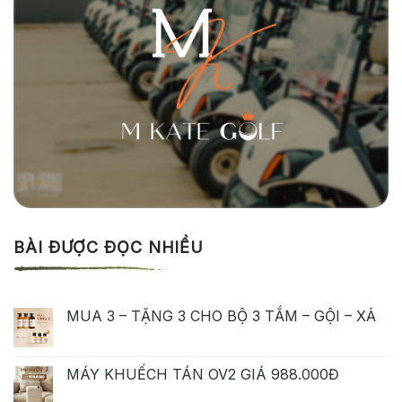
BÀI ĐƯỢC ĐỌC NHIỀU
MUA 3 – TẶNG 3 CHO BỘ 3 TẮM – GỘI – XẢ
MÁY KHUẾCH TÁN OV2 GIÁ 988.000Đ