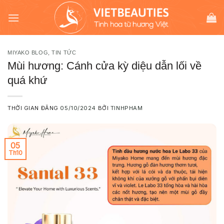
Chuyển
modal-check
đến
nội
dung
MIYAKO BLOG
,
TIN TỨC
Mùi hương: Cánh cửa kỳ diệu dẫn lối về
quá khứ
THỜI GIAN ĐĂNG
05/10/2024
BỞI
TINHPHAM
05
Th10