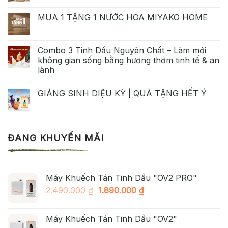
MUA 1 TẶNG 1 NƯỚC HOA MIYAKO HOME
Combo 3 Tinh Dầu Nguyên Chất – Làm mới
không gian sống bằng hương thơm tinh tế & an
lành
GIÁNG SINH DIỆU KỲ | QUÀ TẶNG HẾT Ý
ĐANG KHUYẾN MÃI
Máy Khuếch Tán Tinh Dầu "OV2 PRO"
Giá
Giá
2.490.000
₫
1.890.000
₫
gốc
hiện
là:
tại
Máy Khuếch Tán Tinh Dầu "OV2"
2.490.000 ₫.
là: