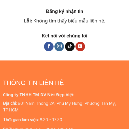
Đăng ký nhận tin
Lỗi:
Không tìm thấy biểu mẫu liên hệ.
Kết nối với chúng tôi
THÔNG TIN LIÊN HỆ
Công ty TNHH TM DV Nét Đẹp Việt
Địa chỉ:
B01 Nam Thông 2A, Phú Mỹ Hưng, Phường Tân Mỹ,
TP.HCM
Thời gian làm việc:
8:30 - 17:30