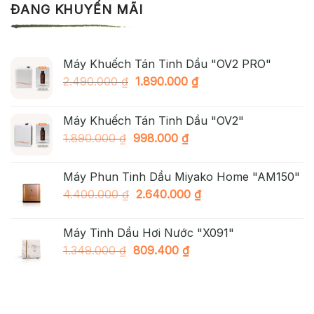
ĐANG KHUYẾN MÃI
Máy Khuếch Tán Tinh Dầu "OV2 PRO"
Giá
Giá
2.490.000
₫
1.890.000
₫
gốc
hiện
là:
tại
Máy Khuếch Tán Tinh Dầu "OV2"
2.490.000 ₫.
là:
Giá
Giá
1.890.000
₫
998.000
₫
1.890.000 ₫.
gốc
hiện
là:
tại
Máy Phun Tinh Dầu Miyako Home "AM150"
1.890.000 ₫.
là:
Giá
Giá
4.400.000
₫
2.640.000
₫
998.000 ₫.
gốc
hiện
là:
tại
Máy Tinh Dầu Hơi Nước "X091"
4.400.000 ₫.
là:
Giá
Giá
1.349.000
₫
809.400
₫
2.640.000 ₫.
gốc
hiện
là:
tại
1.349.000 ₫.
là:
809.400 ₫.