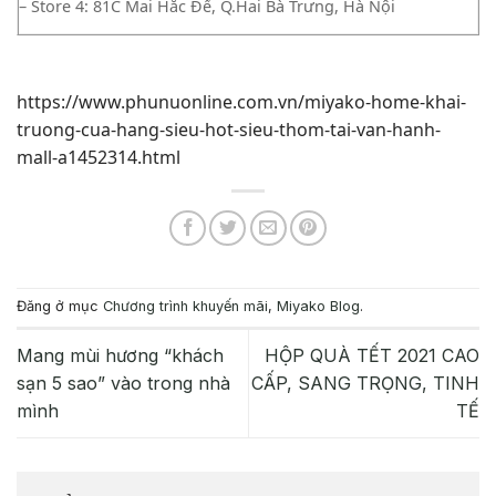
– Store 4: 81C Mai Hắc Đế, Q.Hai Bà Trưng, Hà Nội
https://www.phunuonline.com.vn/miyako-home-khai-
truong-cua-hang-sieu-hot-sieu-thom-tai-van-hanh-
mall-a1452314.html
Đăng ở mục
Chương trình khuyến mãi
,
Miyako Blog
.
Mang mùi hương “khách
HỘP QUÀ TẾT 2021 CAO
sạn 5 sao” vào trong nhà
CẤP, SANG TRỌNG, TINH
mình
TẾ