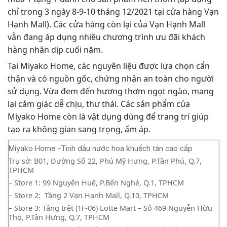
chỉ trong 3 ngày 8-9-10 tháng 12/2021 tại cửa hàng Vạn
Hạnh Mall). Các cửa hàng còn lại của Vạn Hạnh Mall
vẫn đang áp dụng nhiều chương trình ưu đãi khách
hàng nhân dịp cuối năm.
Tại Miyako Home, các nguyên liệu được lựa chọn cẩn
thận và có nguồn gốc, chứng nhận an toàn cho người
sử dụng. Vừa đem đến hương thơm ngọt ngào, mang
lại cảm giác dễ chịu, thư thái. Các sản phẩm của
Miyako Home còn là vật dụng dùng để trang trí giúp
tạo ra không gian sang trọng, ấm áp.
Miyako Home -Tinh dầu nước hoa khuếch tán cao cấp
Trụ sở: B01, Đường Số 22, Phú Mỹ Hưng, P.Tân Phú, Q.7,
TPHCM
– Store 1: 99 Nguyễn Huệ, P.Bến Nghé, Q.1, TPHCM
– Store 2: Tầng 2 Vạn Hạnh Mall, Q.10, TPHCM
– Store 3: Tầng trệt (1F-06) Lotte Mart – Số 469 Nguyễn Hữu
Thọ, P.Tân Hưng, Q.7, TPHCM