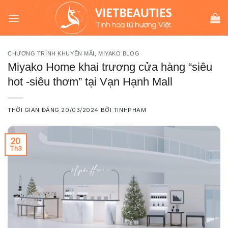
Chuyển
modal-check
đến
nội
dung
CHƯƠNG TRÌNH KHUYẾN MÃI
,
MIYAKO BLOG
Miyako Home khai trương cửa hàng “siêu
hot -siêu thơm” tại Vạn Hạnh Mall
THỜI GIAN ĐĂNG
20/03/2024
BỞI
TINHPHAM
20
Th3