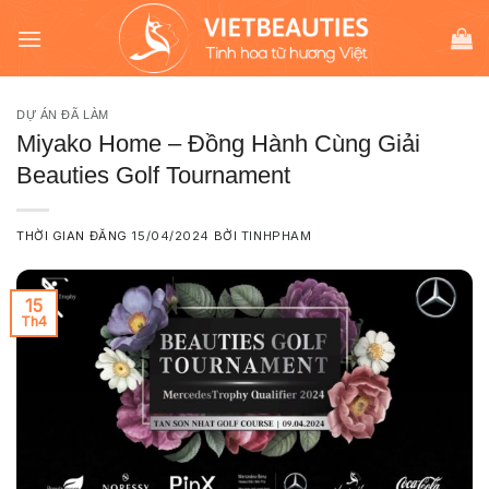
Chuyển
modal-check
đến
nội
dung
DỰ ÁN ĐÃ LÀM
Miyako Home – Đồng Hành Cùng Giải
Beauties Golf Tournament
THỜI GIAN ĐĂNG
15/04/2024
BỞI
TINHPHAM
15
Th4