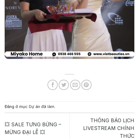
Đăng ở mục
Dự án đã làm
.
THÔNG BÁO LỊCH
💥 SALE TƯNG BỪNG –
LIVESTREAM CHÍNH
MỪNG ĐẠI LỄ 💥
THỨC