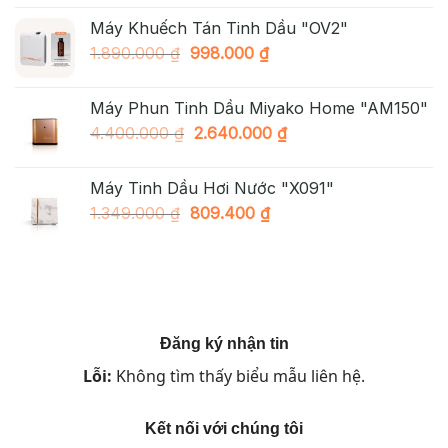
là:
tại
Máy Khuếch Tán Tinh Dầu "OV2"
2.490.000 ₫.
là:
Giá
Giá
1.890.000
₫
998.000
₫
1.890.000 ₫.
gốc
hiện
là:
tại
Máy Phun Tinh Dầu Miyako Home "AM150"
1.890.000 ₫.
là:
Giá
Giá
4.400.000
₫
2.640.000
₫
998.000 ₫.
gốc
hiện
là:
tại
Máy Tinh Dầu Hơi Nước "X091"
4.400.000 ₫.
là:
Giá
Giá
1.349.000
₫
809.400
₫
2.640.000 ₫.
gốc
hiện
là:
tại
1.349.000 ₫.
là:
809.400 ₫.
Đăng ký nhận tin
Lỗi:
Không tìm thấy biểu mẫu liên hệ.
Kết nối với chúng tôi