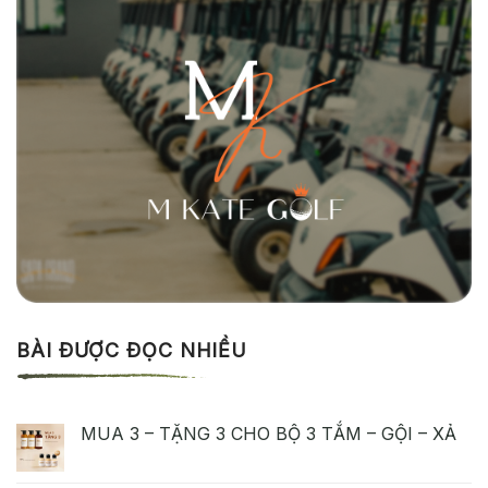
BÀI ĐƯỢC ĐỌC NHIỀU
MUA 3 – TẶNG 3 CHO BỘ 3 TẮM – GỘI – XẢ