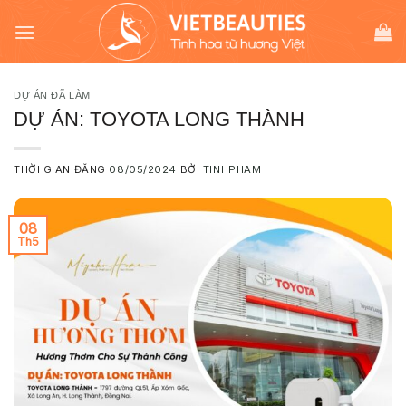
Chuyển
modal-check
đến
nội
dung
DỰ ÁN ĐÃ LÀM
DỰ ÁN: TOYOTA LONG THÀNH
THỜI GIAN ĐĂNG
08/05/2024
BỞI
TINHPHAM
08
Th5