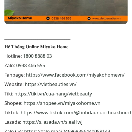
________________________________
𝐇𝐞̣̂ 𝐓𝐡𝐨̂́𝐧𝐠 𝐎𝐧𝐥𝐢𝐧𝐞 𝐌𝐢𝐲𝐚𝐤𝐨 𝐇𝐨𝐦𝐞
Hotline:
1800 8888 03
Zalo:
0938 466 555
Fanpage:
https://www.facebook.com/miyakohomevn/
Website:
https://vietbeauties.vn/
Tiki:
https://tiki.vn/cua-hang/vietbeauty
Shopee:
https://shopee.vn/miyakohome.vn
Tiktok:
https://www.tiktok.com/@tinhdaunuochoakhuec
Lazada:
https://s.lazada.vn/s.eaHwJ
Zalo OA:
https://zalo.me/3246968356440059143