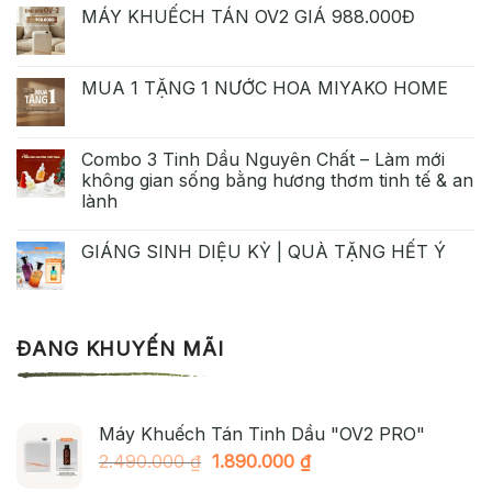
MÁY KHUẾCH TÁN OV2 GIÁ 988.000Đ
MUA 1 TẶNG 1 NƯỚC HOA MIYAKO HOME
Combo 3 Tinh Dầu Nguyên Chất – Làm mới
không gian sống bằng hương thơm tinh tế & an
lành
GIÁNG SINH DIỆU KỲ | QUÀ TẶNG HẾT Ý
ĐANG KHUYẾN MÃI
Máy Khuếch Tán Tinh Dầu "OV2 PRO"
Giá
Giá
2.490.000
₫
1.890.000
₫
gốc
hiện