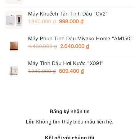
gốc
hiện
là:
tại
Máy Khuếch Tán Tinh Dầu "OV2"
2.490.000 ₫.
là:
Giá
Giá
1.890.000
₫
998.000
₫
1.890.000 ₫.
gốc
hiện
là:
tại
Máy Phun Tinh Dầu Miyako Home "AM150"
1.890.000 ₫.
là:
Giá
Giá
4.400.000
₫
2.640.000
₫
998.000 ₫.
gốc
hiện
là:
tại
Máy Tinh Dầu Hơi Nước "X091"
4.400.000 ₫.
là:
Giá
Giá
1.349.000
₫
809.400
₫
2.640.000 ₫.
gốc
hiện
là:
tại
1.349.000 ₫.
là:
809.400 ₫.
Đăng ký nhận tin
Lỗi:
Không tìm thấy biểu mẫu liên hệ.
Kết nối với chúng tôi