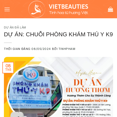
Chuyển
modal-check
đến
nội
dung
DỰ ÁN ĐÃ LÀM
DỰ ÁN: CHUỖI PHÒNG KHÁM THÚ Y K9
THỜI GIAN ĐĂNG
08/05/2024
BỞI
TINHPHAM
08
Th5