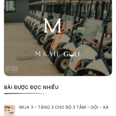
BÀI ĐƯỢC ĐỌC NHIỀU
MUA 3 – TẶNG 3 CHO BỘ 3 TẮM – GỘI – XẢ