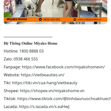
____________________________
𝐇𝐞̣̂ 𝐓𝐡𝐨̂́𝐧𝐠 𝐎𝐧𝐥𝐢𝐧𝐞 𝐌𝐢𝐲𝐚𝐤𝐨 𝐇𝐨𝐦𝐞
Hotline:
1800 8888 03
Zalo:
0938 466 555
Fanpage:
https://www.facebook.com/miyakohomevn/
Website:
https://vietbeauties.vn/
Tiki:
https://tiki.vn/cua-hang/vietbeauty
Shopee:
https://shopee.vn/miyakohome.vn
Tiktok:
https://www.tiktok.com/@tinhdaunuochoakhuec
Lazada:
https://s.lazada.vn/s.eaHwJ