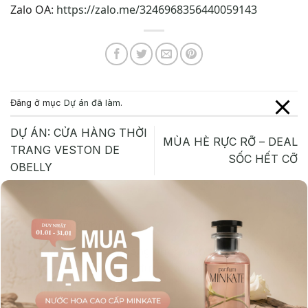
Zalo OA:
https://zalo.me/3246968356440059143
Đăng ở mục
Dự án đã làm
.
DỰ ÁN: CỬA HÀNG THỜI
MÙA HÈ RỰC RỠ – DEAL
TRANG VESTON DE
SỐC HẾT CỠ
OBELLY
Để lại một bình luận
Email của bạn sẽ không được hiển thị công khai.
Các trường bắt buộc được đánh dấu
*
Bình luận
*