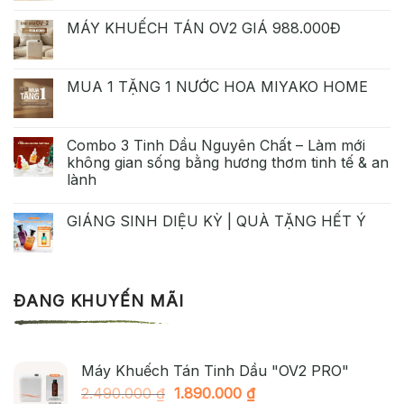
MÁY KHUẾCH TÁN OV2 GIÁ 988.000Đ
MUA 1 TẶNG 1 NƯỚC HOA MIYAKO HOME
Combo 3 Tinh Dầu Nguyên Chất – Làm mới
không gian sống bằng hương thơm tinh tế & an
lành
GIÁNG SINH DIỆU KỲ | QUÀ TẶNG HẾT Ý
ĐANG KHUYẾN MÃI
Máy Khuếch Tán Tinh Dầu "OV2 PRO"
Giá
Giá
2.490.000
₫
1.890.000
₫