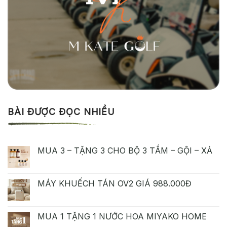
BÀI ĐƯỢC ĐỌC NHIỀU
MUA 3 – TẶNG 3 CHO BỘ 3 TẮM – GỘI – XẢ
MÁY KHUẾCH TÁN OV2 GIÁ 988.000Đ
MUA 1 TẶNG 1 NƯỚC HOA MIYAKO HOME