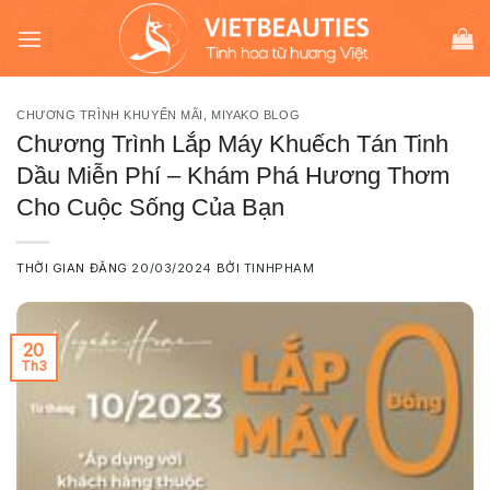
Chuyển
modal-check
đến
nội
dung
CHƯƠNG TRÌNH KHUYẾN MÃI
,
MIYAKO BLOG
Chương Trình Lắp Máy Khuếch Tán Tinh
Dầu Miễn Phí – Khám Phá Hương Thơm
Cho Cuộc Sống Của Bạn
THỜI GIAN ĐĂNG
20/03/2024
BỞI
TINHPHAM
20
Th3