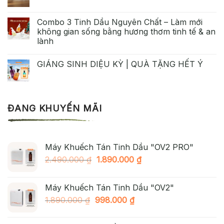
Combo 3 Tinh Dầu Nguyên Chất – Làm mới
không gian sống bằng hương thơm tinh tế & an
lành
GIÁNG SINH DIỆU KỲ | QUÀ TẶNG HẾT Ý
ĐANG KHUYẾN MÃI
Máy Khuếch Tán Tinh Dầu "OV2 PRO"
Giá
Giá
2.490.000
₫
1.890.000
₫
gốc
hiện
là:
tại
Máy Khuếch Tán Tinh Dầu "OV2"
2.490.000 ₫.
là:
Giá
Giá
1.890.000
₫
998.000
₫
1.890.000 ₫.
gốc
hiện
là:
tại