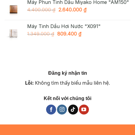
Máy Phun Tinh Dầu Miyako Home "AM150"
1.890.000 ₫.
là:
Giá
Giá
4.400.000
₫
2.640.000
₫
998.000 ₫.
gốc
hiện
là:
tại
Máy Tinh Dầu Hơi Nước "X091"
4.400.000 ₫.
là:
Giá
Giá
1.349.000
₫
809.400
₫
2.640.000 ₫.
gốc
hiện
là:
tại
1.349.000 ₫.
là:
809.400 ₫.
Đăng ký nhận tin
Lỗi:
Không tìm thấy biểu mẫu liên hệ.
Kết nối với chúng tôi