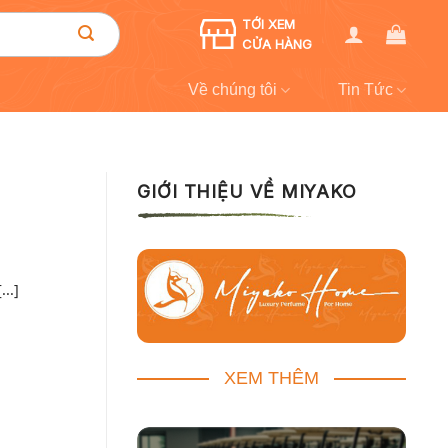
TỚI XEM
CỬA HÀNG
Về chúng tôi
Tin Tức
GIỚI THIỆU VỀ MIYAKO
..]
XEM THÊM