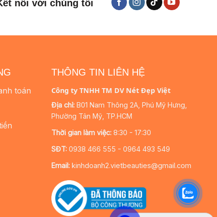
Kết nối với chúng tôi
NG
THÔNG TIN LIÊN HỆ
anh toán
Công ty TNHH TM DV Nét Đẹp Việt
Địa chỉ:
B01 Nam Thông 2A, Phú Mỹ Hưng,
Phường Tân Mỹ, TP.HCM
tiền
Thời gian làm việc:
8:30 - 17:30
SĐT:
0938 466 555 - 0964 493 549
Email:
kinhdoanh2.vietbeauties@gmail.com