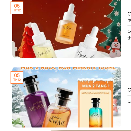
05
Th12
C
h
C
th
05
Th12
G
G