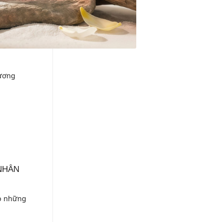
ương
 NHÂN
o những