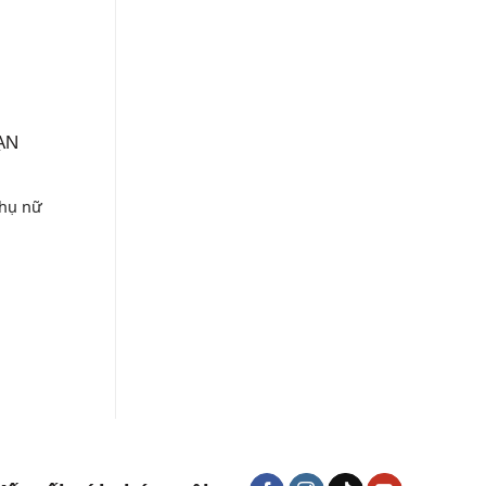
ẠN
hụ nữ