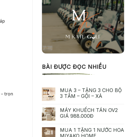
háp
BÀI ĐƯỢC ĐỌC NHIỀU
MUA 3 – TẶNG 3 CHO BỘ
– trọn
3 TẮM – GỘI – XẢ
MÁY KHUẾCH TÁN OV2
GIÁ 988.000Đ
MUA 1 TẶNG 1 NƯỚC HOA
MIYAKO HOME