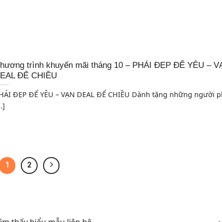
hương trình khuyến mãi tháng 10 – PHÁI ĐẸP ĐỂ YÊU – V
EAL ĐỂ CHIỀU
HÁI ĐẸP ĐỂ YÊU – VẠN DEAL ĐỂ CHIỀU Dành tặng những người p
..]
1
2
m thấy biểu mẫu liên hệ.