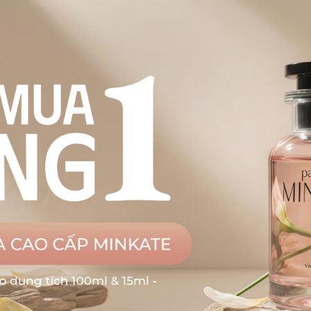
iyako Home – Giải pháp quà tặng doanh nghiệp cao cấp ma
n thương hiệu
iyako Home – Giải pháp quà tặng doanh nghiệp cao cấp mang dấ
hương [...]
LACK FRIDAY MIYAKO HOME- VẺ ĐẸP ƯƠM MẦM TỪ 
THƠM
LACK FRIDAY MIYAKO HOME- VẺ ĐẸP ƯƠM MẦM TỪ HƯƠNG THƠM
ế trong hương [...]