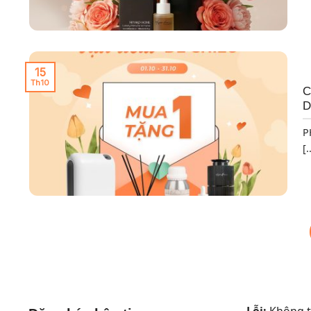
15
Th10
C
D
P
[.
Lỗi:
Không tì