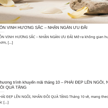
ÔN VINH HƯƠNG SẮC – NHẬN NGÀN ƯU ĐÃI
ÔN VINH HƯƠNG SẮC – NHẬN NGÀN ƯU ĐÃI Mở ra không gian h
ơm, [...]
hương trình khuyến mãi tháng 10 – PHÁI ĐẸP LÊN NGÔI,
ÔI QUÀ TẶNG
HÁI ĐẸP LÊN NGÔI, NHÂN ĐÔI QUÀ TẶNG Tháng 10 về, mang the
c [...]