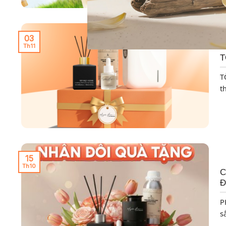
03
Th11
T
T
th
15
Th10
C
Đ
P
sắ