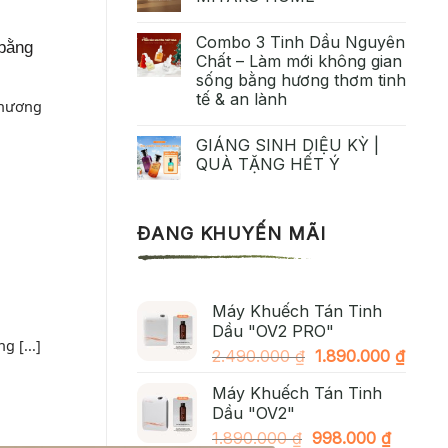
Combo 3 Tinh Dầu Nguyên
bằng
Chất – Làm mới không gian
sống bằng hương thơm tinh
tế & an lành
 hương
GIÁNG SINH DIỆU KỲ |
QUÀ TẶNG HẾT Ý
ĐANG KHUYẾN MÃI
Máy Khuếch Tán Tinh
Dầu "OV2 PRO"
 [...]
Giá
Giá
2.490.000
₫
1.890.000
₫
gốc
hiện
Máy Khuếch Tán Tinh
là:
tại
Dầu "OV2"
2.490.000 ₫.
là:
Giá
Giá
1.890.000
₫
998.000
₫
1.890