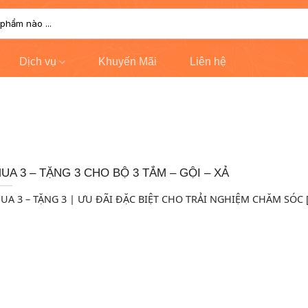
Dịch vụ
Khuyến Mãi
Liên hệ
UA 3 – TẶNG 3 CHO BỘ 3 TẮM – GỘI – XẢ
UA 3 – TẶNG 3 | ƯU ĐÃI ĐẶC BIỆT CHO TRẢI NGHIỆM CHĂM SÓC [.