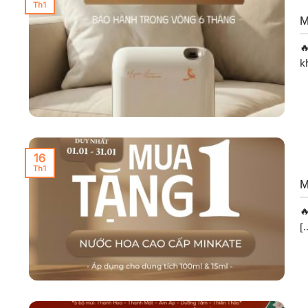
Th1
M

k
16
Th1
M

[.