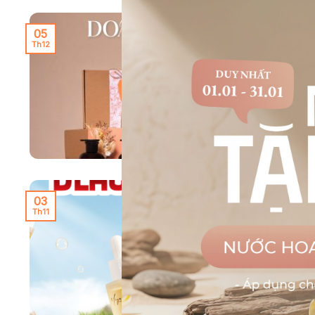
05
Th12
M
ấ
M
t
03
Th11
B
B
t