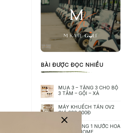
BÀI ĐƯỢC ĐỌC NHIỀU
MUA 3 – TẶNG 3 CHO BỘ
3 TẮM – GỘI – XẢ
MÁY KHUẾCH TÁN OV2
GIÁ 988.000Đ
MUA 1 TẶNG 1 NƯỚC HOA
MIYAKO HOME