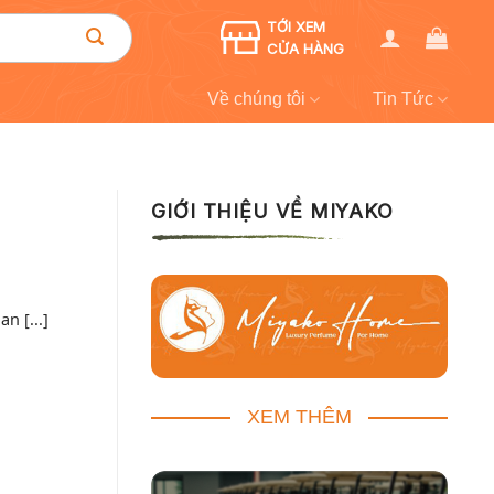
TỚI XEM
CỬA HÀNG
Về chúng tôi
Tin Tức
GIỚI THIỆU VỀ MIYAKO
n [...]
XEM THÊM