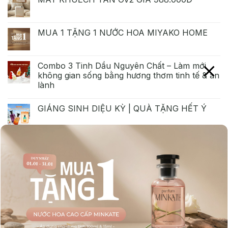
MUA 1 TẶNG 1 NƯỚC HOA MIYAKO HOME
Combo 3 Tinh Dầu Nguyên Chất – Làm mới
không gian sống bằng hương thơm tinh tế & an
lành
GIÁNG SINH DIỆU KỲ | QUÀ TẶNG HẾT Ý
ĐANG KHUYẾN MÃI
Máy Khuếch Tán Tinh Dầu "OV2 PRO"
Giá
Giá
2.490.000
₫
1.890.000
₫
gốc
hiện
là:
tại