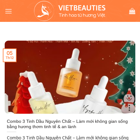
Chuyển
modal-check
đến
nội
dung
05
Th12
Combo 3 Tinh Dầu Nguyên Chất – Làm mới không gian sống
bằng hương thơm tinh tế & an lành
Combo 3 Tinh Dầu Nguyên Chất – Làm mới không gian sống