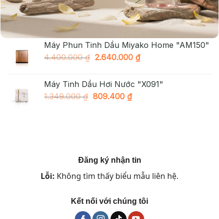
Máy Khuếch Tán Tinh Dầu "OV2"
2.490.000 ₫.
là:
Giá
Giá
1.890.000
₫
998.000
₫
1.890.000 ₫.
gốc
hiện
là:
tại
Máy Phun Tinh Dầu Miyako Home "AM150"
1.890.000 ₫.
là:
Giá
Giá
4.400.000
₫
2.640.000
₫
998.000 ₫.
gốc
hiện
là:
tại
Máy Tinh Dầu Hơi Nước "X091"
4.400.000 ₫.
là:
Giá
Giá
1.349.000
₫
809.400
₫
2.640.000 ₫.
gốc
hiện
là:
tại
1.349.000 ₫.
là:
809.400 ₫.
Đăng ký nhận tin
Lỗi:
Không tìm thấy biểu mẫu liên hệ.
Kết nối với chúng tôi