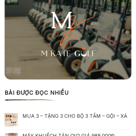
BÀI ĐƯỢC ĐỌC NHIỀU
MUA 3 – TẶNG 3 CHO BỘ 3 TẮM – GỘI – XẢ
MÁY KHUẾCH TÁN OV2 GIÁ 988.000Đ