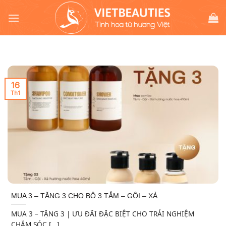
Chuyển
đến
nội
dung
16
Th1
MUA 3 – TẶNG 3 CHO BỘ 3 TẮM – GỘI – XẢ
MUA 3 – TẶNG 3 | ƯU ĐÃI ĐẶC BIỆT CHO TRẢI NGHIỆM
CHĂM SÓC [...]