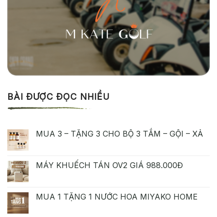
BÀI ĐƯỢC ĐỌC NHIỀU
MUA 3 – TẶNG 3 CHO BỘ 3 TẮM – GỘI – XẢ
MÁY KHUẾCH TÁN OV2 GIÁ 988.000Đ
MUA 1 TẶNG 1 NƯỚC HOA MIYAKO HOME