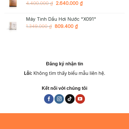
Giá
Giá
4.400.000
₫
2.640.000
₫
998.000 ₫.
gốc
hiện
là:
tại
Máy Tinh Dầu Hơi Nước "X091"
4.400.000 ₫.
là:
Giá
Giá
1.349.000
₫
809.400
₫
2.640.000 ₫.
gốc
hiện
là:
tại
1.349.000 ₫.
là:
809.400 ₫.
Đăng ký nhận tin
Lỗi:
Không tìm thấy biểu mẫu liên hệ.
Kết nối với chúng tôi