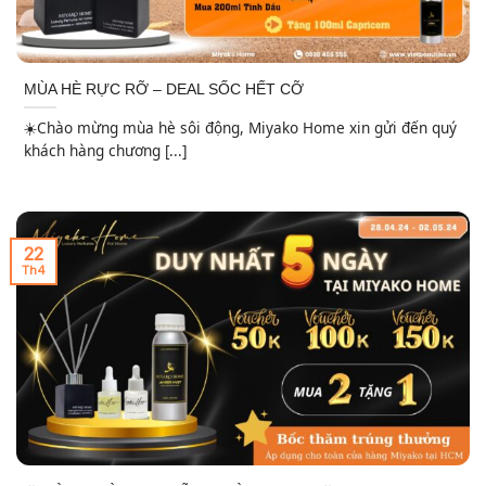
MÙA HÈ RỰC RỠ – DEAL SỐC HẾT CỠ
☀️Chào mừng mùa hè sôi động, Miyako Home xin gửi đến quý
khách hàng chương [...]
22
Th4