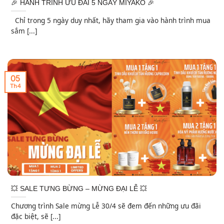
🎉 HÀNH TRÌNH ƯU ĐÃI 5 NGÀY MIYAKO 🎉
Chỉ trong 5 ngày duy nhất, hãy tham gia vào hành trình mua
sắm [...]
05
Th4
💥 SALE TƯNG BỪNG – MỪNG ĐẠI LỄ 💥
Chương trình Sale mừng Lễ 30/4 sẽ đem đến những ưu đãi
đặc biệt, sẽ [...]