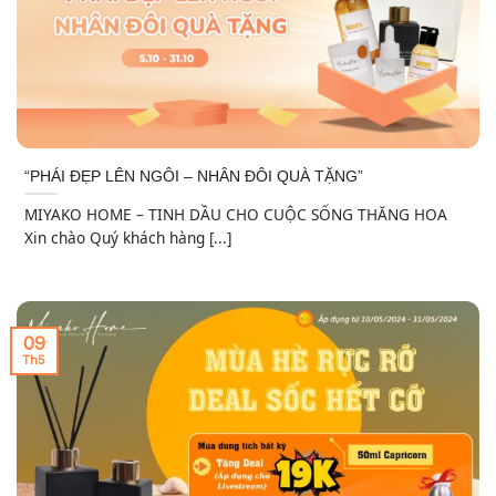
“PHÁI ĐẸP LÊN NGÔI – NHÂN ĐÔI QUÀ TẶNG”
MIYAKO HOME – TINH DẦU CHO CUỘC SỐNG THĂNG HOA
Xin chào Quý khách hàng [...]
09
Th5