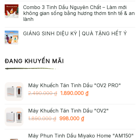
Combo 3 Tinh Dầu Nguyên Chất – Làm mới
không gian sống bằng hương thơm tinh tế & an
lành
GIÁNG SINH DIỆU KỲ | QUÀ TẶNG HẾT Ý
ĐANG KHUYẾN MÃI
Máy Khuếch Tán Tinh Dầu "OV2 PRO"
Giá
Giá
2.490.000
₫
1.890.000
₫
gốc
hiện
là:
tại
Máy Khuếch Tán Tinh Dầu "OV2"
2.490.000 ₫.
là:
Giá
Giá
1.890.000
₫
998.000
₫
1.890.000 ₫.
gốc
hiện
là:
tại
Máy Phun Tinh Dầu Miyako Home "AM150"
1.890.000 ₫.
là: