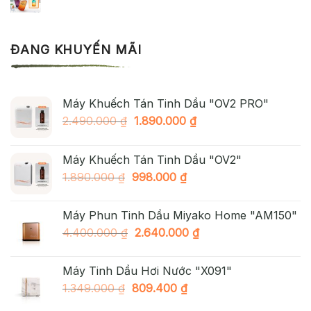
ĐANG KHUYẾN MÃI
Máy Khuếch Tán Tinh Dầu "OV2 PRO"
Giá
Giá
2.490.000
₫
1.890.000
₫
gốc
hiện
là:
tại
Máy Khuếch Tán Tinh Dầu "OV2"
2.490.000 ₫.
là:
Giá
Giá
1.890.000
₫
998.000
₫
1.890.000 ₫.
gốc
hiện
là:
tại
Máy Phun Tinh Dầu Miyako Home "AM150"
1.890.000 ₫.
là:
Giá
Giá
4.400.000
₫
2.640.000
₫
998.000 ₫.
gốc
hiện
là:
tại
Máy Tinh Dầu Hơi Nước "X091"
4.400.000 ₫.
là:
Giá
Giá
1.349.000
₫
809.400
₫
2.640.000 ₫.
gốc
hiện