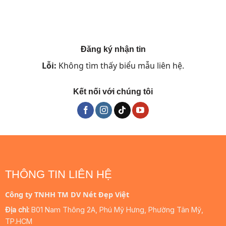
là:
tại
1.349.000 ₫.
là:
809.400 ₫.
Đăng ký nhận tin
Lỗi:
Không tìm thấy biểu mẫu liên hệ.
Kết nối với chúng tôi
THÔNG TIN LIÊN HỆ
Công ty TNHH TM DV Nét Đẹp Việt
Địa chỉ:
B01 Nam Thông 2A, Phú Mỹ Hưng, Phường Tân Mỹ,
TP.HCM