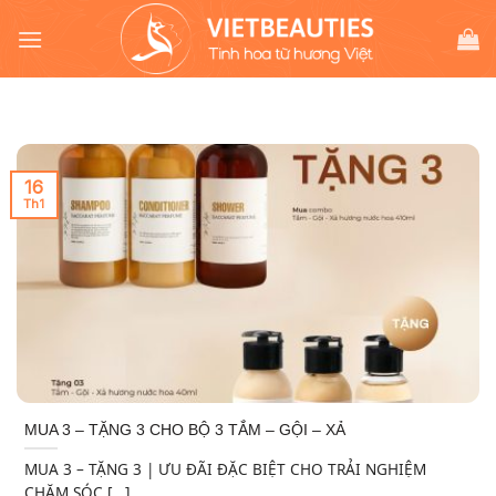
Chuyển
đến
nội
dung
16
Th1
MUA 3 – TẶNG 3 CHO BỘ 3 TẮM – GỘI – XẢ
MUA 3 – TẶNG 3 | ƯU ĐÃI ĐẶC BIỆT CHO TRẢI NGHIỆM
CHĂM SÓC [...]