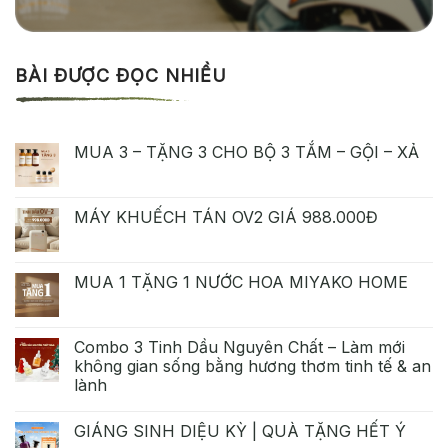
BÀI ĐƯỢC ĐỌC NHIỀU
MUA 3 – TẶNG 3 CHO BỘ 3 TẮM – GỘI – XẢ
MÁY KHUẾCH TÁN OV2 GIÁ 988.000Đ
MUA 1 TẶNG 1 NƯỚC HOA MIYAKO HOME
Combo 3 Tinh Dầu Nguyên Chất – Làm mới
không gian sống bằng hương thơm tinh tế & an
lành
GIÁNG SINH DIỆU KỲ | QUÀ TẶNG HẾT Ý