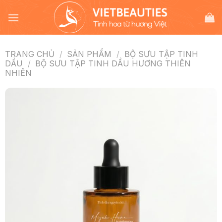
Chuyển
đến
nội
dung
TRANG CHỦ
/
SẢN PHẨM
/
BỘ SƯU TẬP TINH
DẦU
/
BỘ SƯU TẬP TINH DẦU HƯƠNG THIÊN
NHIÊN