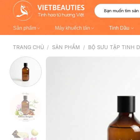
Chuyển
Tìm
đến
kiếm:
nội
dung
Sản phẩm
Máy khuếch tán
Tinh Dầu
TRANG CHỦ
/
SẢN PHẨM
/
BỘ SƯU TẬP TINH 