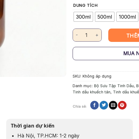
DUNG TÍCH
300ml
500ml
1000ml
Tinh Dầu Khuếch Tán Miyako Ho
THÊ
MUA 
SKU:
Không áp dụng
Danh mục:
Bộ Sưu Tập Tinh Dầu
,
B
Tinh dầu khuếch tán
,
Tinh dầu khuế
Chia sẻ:
Thời gian dự kiến
Hà Nội, TP.HCM: 1-2 ngày