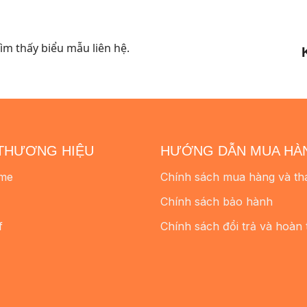
đến
đến
1.980.000 ₫
2.180.000 
m thấy biểu mẫu liên hệ.
THƯƠNG HIỆU
HƯỚNG DẪN MUA HÀ
me
Chính sách mua hàng và th
Chính sách bảo hành
f
Chính sách đổi trả và hoàn 