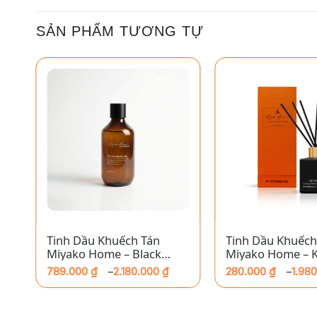
SẢN PHẨM TƯƠNG TỰ
+
+
Tinh Dầu Khuếch Tán
Tinh Dầu Khuếch
Miyako Home – Black
Miyako Home – 
Poppy
789.000
₫
2.180.000
₫
280.000
₫
1.98
–
–
Khoảng
Khoảng
giá:
giá:
từ
từ
789.000 ₫
280.000 ₫