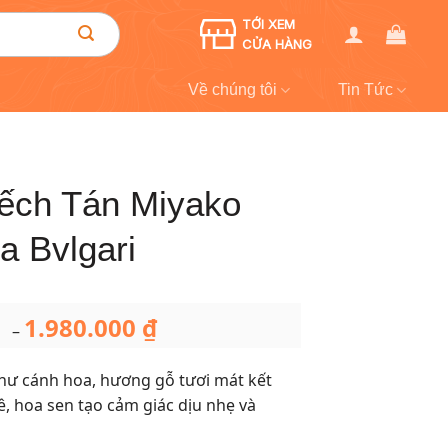
TỚI XEM
CỬA HÀNG
Về chúng tôi
Tin Tức
ếch Tán Miyako
 Bvlgari
1.980.000
₫
Khoảng
–
giá:
từ
729.000 ₫
̛ cánh hoa, hương gỗ tươi mát kết
đến
1.980.000 ₫
ê, hoa sen tạo cảm giác dịu nhẹ và