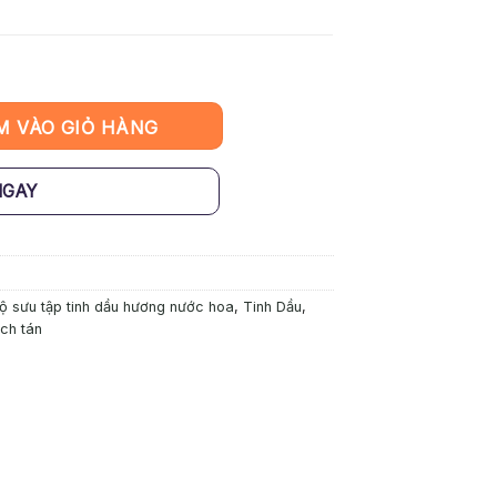
me - Omnia Bvlgari số lượng
M VÀO GIỎ HÀNG
NGAY
ộ sưu tập tinh dầu hương nước hoa
,
Tinh Dầu
,
ch tán