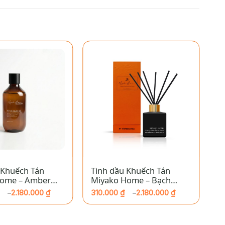
+
 Khuếch Tán
Tinh dầu Khuếch Tán
T
Home – Amber
Miyako Home – Bạch
M
Dương
2.180.000
₫
310.000
₫
2.180.000
₫
3
–
–
Khoảng
K
giá:
gi
từ
từ
310.000 ₫
31