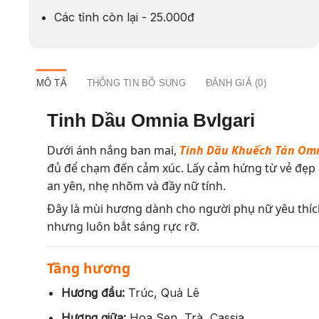
Các tỉnh còn lại - 25.000đ
MÔ TẢ
THÔNG TIN BỔ SUNG
ĐÁNH GIÁ (0)
Tinh Dầu Omnia Bvlgari
Dưới ánh nắng ban mai,
Tinh Dầu Khuếch Tán Omn
đủ để chạm đến cảm xúc. Lấy cảm hứng từ vẻ đẹp 
an yên, nhẹ nhõm và đầy nữ tính.
Đây là mùi hương dành cho người phụ nữ yêu thích
nhưng luôn bắt sáng rực rỡ.
Tầng hương
Hương đầu:
Trúc, Quả Lê
Hương giữa:
Hoa Sen, Trà, Cassia