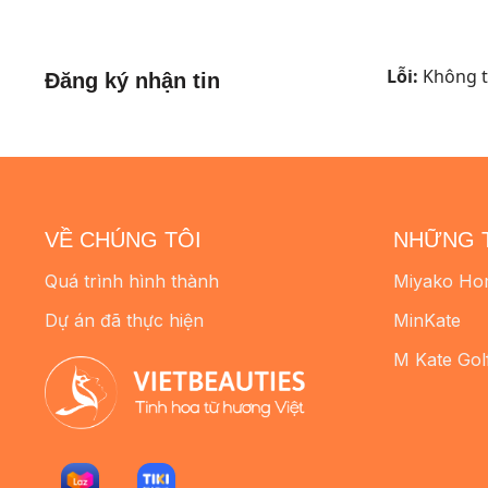
đến
đến
2.180.000 ₫
1.980.000 ₫
Lỗi:
Không tì
Đăng ký nhận tin
VỀ CHÚNG TÔI
NHỮNG 
Quá trình hình thành
Miyako Ho
Dự án đã thực hiện
MinKate
M Kate Gol