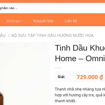
Dịch vụ
Khuyến Mãi
Liên hệ
DẦU
/
BỘ SƯU TẬP TINH DẦU HƯƠNG NƯỚC HOA
Tinh Dầu Khu
Home – Omnia
729.000
₫
Giá:
Thanh nhã nhẹ nhàng tựa nhu
hợp với hương cây tre, quả l
thanh khiết.