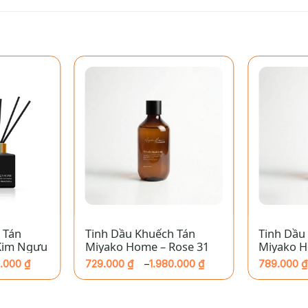
+
+
 Tán
Tinh Dầu Khuếch Tán
Tinh Dầu
Kim Ngưu
Miyako Home – Rose 31
Miyako 
Nuit
0.000
₫
729.000
₫
1.980.000
₫
789.000
₫
–
Khoảng
Khoảng
giá:
giá:
từ
từ
729.000 ₫
789.000 ₫